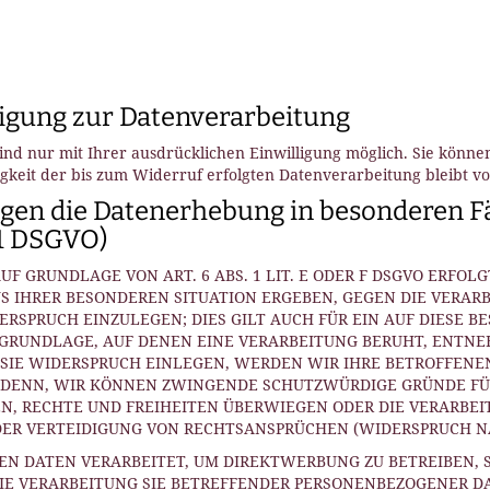
ligung zur Datenverarbeitung
nd nur mit Ihrer ausdrücklichen Einwilligung möglich. Sie können 
igkeit der bis zum Widerruf erfolgten Datenverarbeitung bleibt 
gen die Datenerhebung in besonderen Fä
21 DSGVO)
 GRUNDLAGE VON ART. 6 ABS. 1 LIT. E ODER F DSGVO ERFOLGT
US IHRER BESONDEREN SITUATION ERGEBEN, GEGEN DIE VERAR
SPRUCH EINZULEGEN; DIES GILT AUCH FÜR EIN AUF DIESE 
TSGRUNDLAGE, AUF DENEN EINE VERARBEITUNG BERUHT, ENTNE
IE WIDERSPRUCH EINLEGEN, WERDEN WIR IHRE BETROFFEN
I DENN, WIR KÖNNEN ZWINGENDE SCHUTZWÜRDIGE GRÜNDE FÜ
EN, RECHTE UND FREIHEITEN ÜBERWIEGEN ODER DIE VERARBEI
 VERTEIDIGUNG VON RECHTSANSPRÜCHEN (WIDERSPRUCH NACH
 DATEN VERARBEITET, UM DIREKTWERBUNG ZU BETREIBEN, SO
DIE VERARBEITUNG SIE BETREFFENDER PERSONENBEZOGENER D