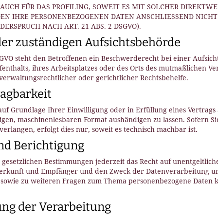
 AUCH FÜR DAS PROFILING, SOWEIT ES MIT SOLCHER DIREKTW
EN IHRE PERSONENBEZOGENEN DATEN ANSCHLIESSEND NICHT
RSPRUCH NACH ART. 21 ABS. 2 DSGVO).
der zuständigen Aufsichts­behörde
SGVO steht den Betroffenen ein Beschwerderecht bei einer Aufsic
fenthalts, ihres Arbeitsplatzes oder des Orts des mutmaßlichen V
erwaltungsrechtlicher oder gerichtlicher Rechtsbehelfe.
ag­barkeit
auf Grundlage Ihrer Einwilligung oder in Erfüllung eines Vertrags 
igen, maschinenlesbaren Format aushändigen zu lassen. Sofern Si
rlangen, erfolgt dies nur, soweit es technisch machbar ist.
nd Berichtigung
gesetzlichen Bestimmungen jederzeit das Recht auf unentgeltlich
rkunft und Empfänger und den Zweck der Datenverarbeitung und 
 sowie zu weiteren Fragen zum Thema personenbezogene Daten kö
ung der Verarbeitung