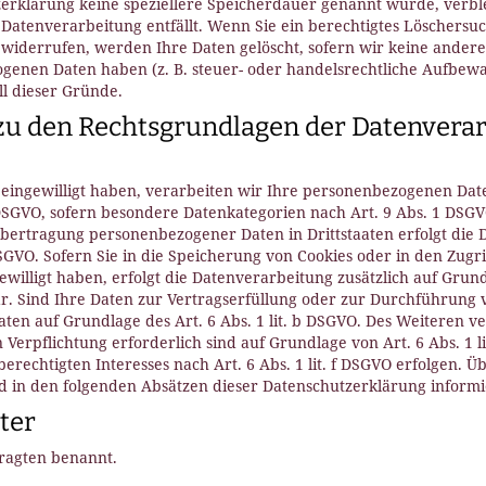
zerklärung keine speziellere Speicherdauer genannt wurde, verb
e Datenverarbeitung entfällt. Wenn Sie ein berechtigtes Löschers
widerrufen, werden Ihre Daten gelöscht, sofern wir keine andere
genen Daten haben (z. B. steuer- oder handelsrechtliche Aufbewa
ll dieser Gründe.
u den Rechtsgrundlagen der Datenverar
 eingewilligt haben, verarbeiten wir Ihre personenbezogenen Date
 a DSGVO, sofern besondere Datenkategorien nach Art. 9 Abs. 1 DSG
 Übertragung personenbezogener Daten in Drittstaaten erfolgt di
DSGVO. Sofern Sie in die Speicherung von Cookies oder in den Zugr
ngewilligt haben, erfolgt die Datenverarbeitung zusätzlich auf Gru
bar. Sind Ihre Daten zur Vertragserfüllung oder zur Durchführun
aten auf Grundlage des Art. 6 Abs. 1 lit. b DSGVO. Des Weiteren v
n Verpflichtung erforderlich sind auf Grundlage von Art. 6 Abs. 1 
rechtigten Interesses nach Art. 6 Abs. 1 lit. f DSGVO erfolgen. Übe
d in den folgenden Absätzen dieser Datenschutzerklärung informi
ter
ragten benannt.